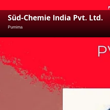
Süd-Chemie India Pvt. Ltd.
Purnima